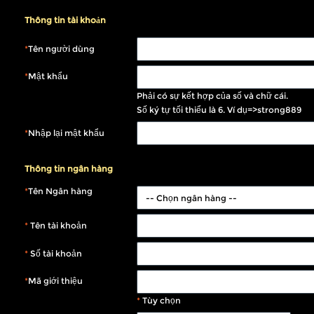
Thông tin tài khoản
*
Tên người dùng
*
Mật khẩu
Phải có sự kết hợp của số và chữ cái.
Số ký tự tối thiểu là 6. Ví dụ=>strong889
*
Nhập lại mật khẩu
Thông tin ngân hàng
*
Tên Ngân hàng
*
Tên tài khoản
*
Số tài khoản
*
Mã giới thiệu
*
Tùy chọn